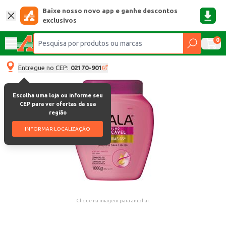
Baixe nosso novo app e ganhe descontos
exclusivos
0
Entregue no CEP:
02170-901
Escolha uma loja ou informe seu
CEP para ver ofertas da sua
região
INFORMAR LOCALIZAÇÃO
Clique na imagem para ampliar.