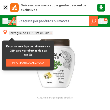
Baixe nosso novo app e ganhe descontos
exclusivos
0
Entregue no CEP:
02170-901
Escolha uma loja ou informe seu
CEP para ver ofertas da sua
região
INFORMAR LOCALIZAÇÃO
Clique na imagem para ampliar.