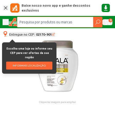
Baixe nosso novo app e ganhe descontos
exclusivos
0
Entregue no CEP:
02170-901
Escolha uma loja ou informe seu
CEP para ver ofertas da sua
região
INFORMAR LOCALIZAÇÃO
Clique na imagem para ampliar.