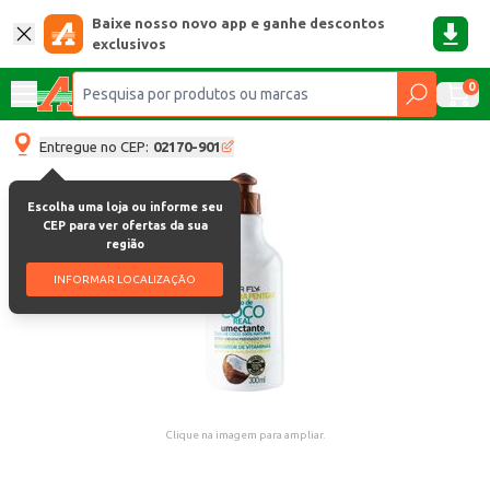
Baixe nosso novo app e ganhe descontos
exclusivos
0
Entregue no CEP:
02170-901
Escolha uma loja ou informe seu
CEP para ver ofertas da sua
região
INFORMAR LOCALIZAÇÃO
Clique na imagem para ampliar.