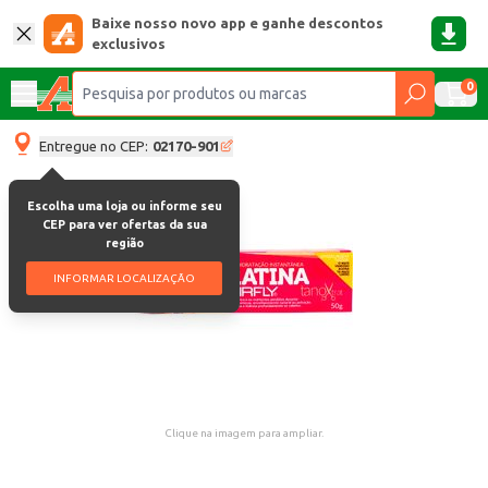
Baixe nosso novo app e ganhe descontos
exclusivos
0
Entregue no CEP:
02170-901
Escolha uma loja ou informe seu
CEP para ver ofertas da sua
região
INFORMAR LOCALIZAÇÃO
Clique na imagem para ampliar.