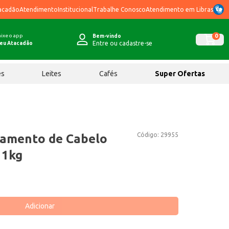
acadão
Atendimento
Institucional
Trabalhe Conosco
Atendimento em Libras
ixe o app
0
Bem-vindo
Entre ou cadastre-se
eu Atacadão
ês
Leites
Cafés
Super Ofertas
Código:
29955
tamento de Cabelo
 1kg
Adicionar