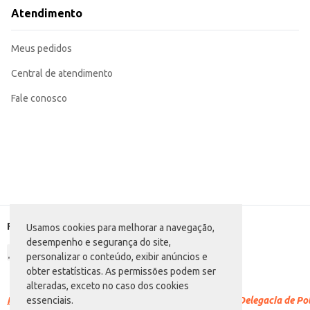
Deixe agir por alguns minutos, conforme a necessidade do cabelo.
Atendimento
Enxágue abundantemente.
Para melhores resultados, utilize em conjunto com outros produtos da linha
Com o Creme para Tratamento de Cabelo Novex Colágeno, você garante pratic
Meus pedidos
atendendo às necessidades de diferentes tipos de consumidores.
Central de atendimento
Fale conosco
Formas de pagamento
Usamos cookies para melhorar a navegação,
desempenho e segurança do site,
personalizar o conteúdo, exibir anúncios e
obter estatísticas. As permissões podem ser
alteradas, exceto no caso dos cookies
Racismo é crime.
Denuncie. Disque 100 ou procure a Delegacia de Polí
essenciais.