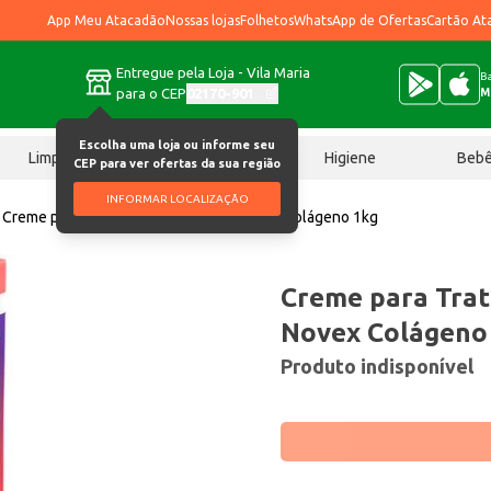
App Meu Atacadão
Nossas lojas
Folhetos
WhatsApp de Ofertas
Cartão At
Entregue pela Loja - Vila Maria
Ba
para o CEP
02170-901
M
Escolha uma loja ou informe seu
Limpeza
Chocolates
Higiene
Beb
CEP para ver ofertas da sua região
INFORMAR LOCALIZAÇÃO
Creme para Tratamento de Cabelo Novex Colágeno 1kg
Creme para Tra
Novex Colágeno
Produto indisponível