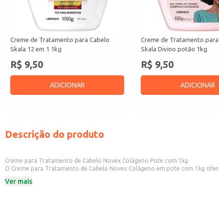
Creme de Tratamento para Cabelo
Creme de Tratamento para
Skala 12 em 1 1kg
Skala Divino potão 1kg
R$ 9,50
R$ 9,50
ADICIONAR
ADICIONAR
Descrição do produto
Creme para Tratamento de Cabelo Novex Colágeno Pote com 1kg
O Creme para Tratamento de Cabelo Novex Colágeno em pote com 1kg oferece
profissional e também doméstico, este creme proporciona hidratação e auxili
Ver mais
Marca: Novex
Conteúdo: 1kg
Formato: Pote
Dicas de Uso:
Aplique nos cabelos limpos e úmidos, massageando suavemente do comprime