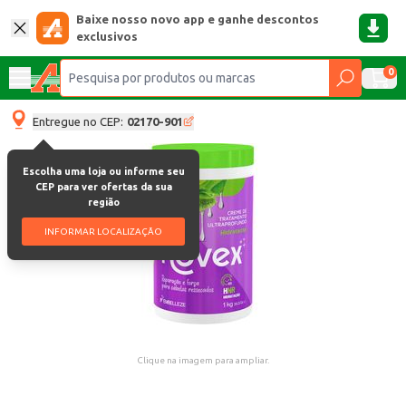
Baixe nosso novo app e ganhe descontos
exclusivos
0
Entregue no CEP:
02170-901
Escolha uma loja ou informe seu
CEP para ver ofertas da sua
região
INFORMAR LOCALIZAÇÃO
Clique na imagem para ampliar.