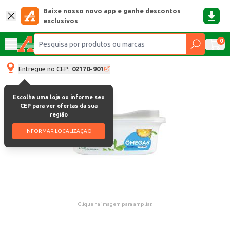
Baixe nosso novo app e ganhe descontos
exclusivos
0
Entregue no CEP:
02170-901
Escolha uma loja ou informe seu
CEP para ver ofertas da sua
região
INFORMAR LOCALIZAÇÃO
Clique na imagem para ampliar.