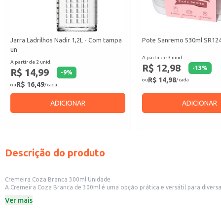
Jarra Ladrilhos Nadir 1,2L - Com tampa
Pote Sanremo 530ml SR124/
un
A partir de 3 unid.
A partir de 2 unid.
R$ 12,98
-
13
%
R$ 14,99
-
9
%
R$ 14,98
ou
/ cada
R$ 16,49
ou
/ cada
ADICIONAR
ADICIONAR
Descrição do produto
Cremeira Coza Branca 300ml Unidade
A Cremeira Coza Branca de 300ml é uma opção prática e versátil para divers
café da manhã e lanches em estabelecimentos comerciais como restaurantes, 
Ver mais
Capacidade: 300ml
Cor: Branca
Material: [Incluir material aqui caso disponível na informação original]