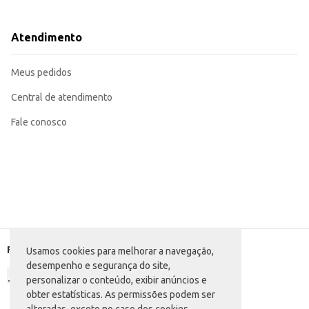
Dicas de Uso:
Sirva cremes, molhos e acompanhamentos em restaurantes e cafeterias.
Utilize em buffets e mesas de café da manhã.
Atendimento
Ideal para servir sobremesas individuais.
Perfeita para uso doméstico em ocasiões especiais ou uso diário.
A Cremeira Coza Branca oferece praticidade e elegância, sendo uma escolha f
Meus pedidos
Central de atendimento
Fale conosco
Formas de pagamento
Usamos cookies para melhorar a navegação,
desempenho e segurança do site,
personalizar o conteúdo, exibir anúncios e
obter estatísticas. As permissões podem ser