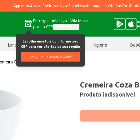
App Meu Atacadão
Nossas lojas
Folhetos
WhatsApp de Ofertas
Cartão At
Entregue pela Loja - Vila Maria
Ba
para o CEP
02170-901
M
Escolha uma loja ou informe seu
Limpeza
Chocolates
Higiene
Beb
CEP para ver ofertas da sua região
INFORMAR LOCALIZAÇÃO
emeira Coza Branca 300ml un
Cremeira Coza B
Produto indisponível