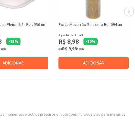
co Pleion 3,3L Ref. 356 un
Porta Macarrão Sanremo Ref.694 un
id.
A partir de 3 unid.
8
R$ 8,98
-
13
%
-
10
%
R$ 9,98
 cada
ou
/ cada
ADICIONAR
ADICIONAR
companhamentos e outros preparos em porções individuais ou para mesas de
tilo de decoração.