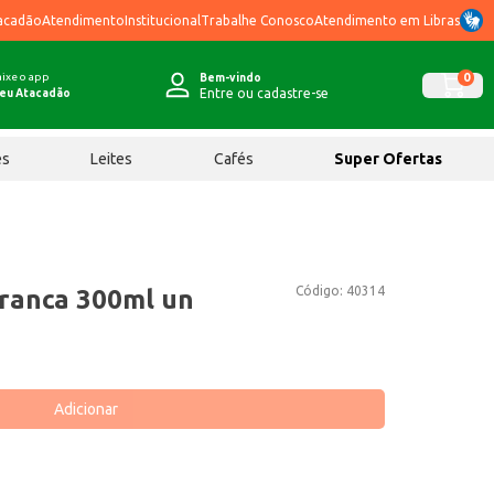
acadão
Atendimento
Institucional
Trabalhe Conosco
Atendimento em Libras
ixe o app
0
Bem-vindo
Entre ou cadastre-se
eu Atacadão
ês
Leites
Cafés
Super Ofertas
Código:
40314
ranca 300ml un
Adicionar