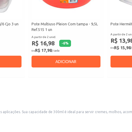
6 Cjo 3 un
Pote Multiuso Pleion Com tampa - 9,5L
Pote Herméti
Ref.515 1 un
A partir de 2 un
A partir de 2 unid.
R$ 13,9
R$ 16,98
-
6
%
R$ 15,98
ou
/
R$ 17,98
ou
/ cada
ADICIONAR
as aplicações. Sua capacidade de 300ml é ideal para servir cremes, molhos, a
cafeterias e padarias. A cor branca neutra se adapta a qualquer ambiente e es