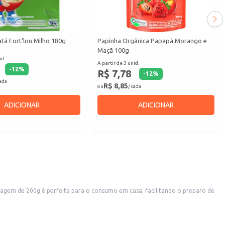
tá Fort'lon Milho 180g
Papinha Orgânica Papapá Morango e
Maçã 100g
id.
A partir de 3 unid.
-
12
%
R$ 7,78
-
12
%
cada
R$ 8,85
ou
/ cada
ADICIONAR
ADICIONAR
gem de 200g é perfeita para o consumo em casa, facilitando o preparo de