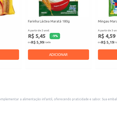
Farinha Láctea Maratá 180g
Mingau Mara
A partir de 2 unid.
A partir de 3 un
R$ 5,45
R$ 4,59
-
9
%
R$ 5,99
R$ 5,19
ou
/ cada
ou
/ 
ADICIONAR
ementar a alimentação infantil, oferecendo praticidade e sabor. Sua embala