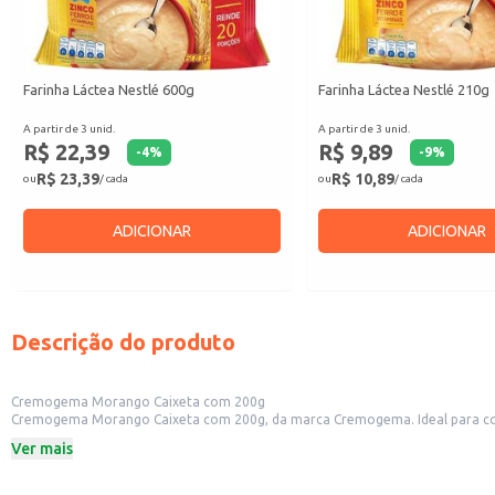
Farinha Láctea Nestlé 600g
Farinha Láctea Nestlé 210g
A partir de 3 unid.
A partir de 3 unid.
R$ 22,39
R$ 9,89
-
4
%
-
9
%
R$ 23,39
R$ 10,89
ou
/ cada
ou
/ cada
ADICIONAR
ADICIONAR
Descrição do produto
Cremogema Morango Caixeta com 200g
Cremogema Morango Caixeta com 200g, da marca Cremogema. Ideal para compl
lanches e sobremesas rápidas e saborosas para as crianças.
Ver mais
Marca: Cremogema
Peso: 200g
Sabor: Morango