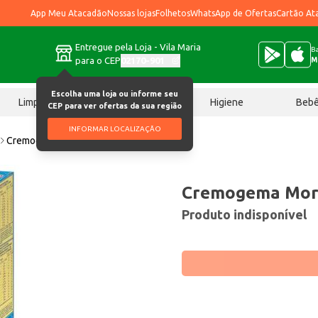
App Meu Atacadão
Nossas lojas
Folhetos
WhatsApp de Ofertas
Cartão At
Entregue pela Loja - Vila Maria
Ba
para o CEP
02170-901
M
Escolha uma loja ou informe seu
Limpeza
Chocolates
Higiene
Beb
CEP para ver ofertas da sua região
INFORMAR LOCALIZAÇÃO
Cremogema Morango 200g
Cremogema Mor
Produto indisponível