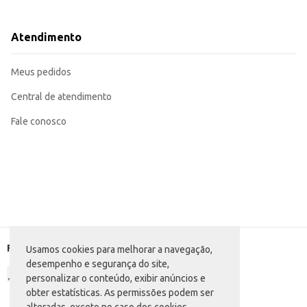
Categoria: Alimento infantil diversos
Dicas de Uso:
Sirva diretamente em uma tigela, acompanhado de frutas frescas.
Atendimento
Utilize como ingrediente em receitas de bolos, tortas e outras sobremesas.
Misture com iogurte ou leite para um lanche mais completo.
A Cremogema Morango oferece praticidade e sabor para o dia a dia, contrib
Meus pedidos
Central de atendimento
Fale conosco
Formas de pagamento
Usamos cookies para melhorar a navegação,
desempenho e segurança do site,
personalizar o conteúdo, exibir anúncios e
obter estatísticas. As permissões podem ser