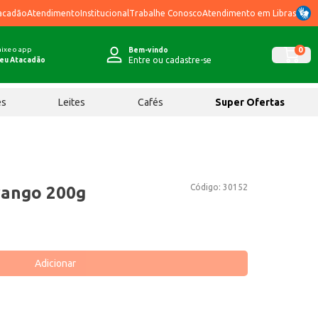
acadão
Atendimento
Institucional
Trabalhe Conosco
Atendimento em Libras
ixe o app
0
Bem-vindo
Entre ou cadastre-se
eu Atacadão
ês
Leites
Cafés
Super Ofertas
Código:
30152
ango 200g
Adicionar