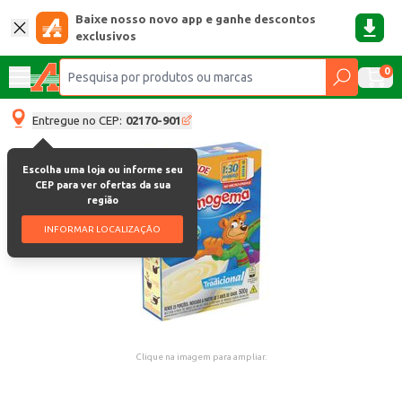
Baixe nosso novo app e ganhe descontos
exclusivos
0
Entregue no CEP:
02170-901
Escolha uma loja ou informe seu
CEP para ver ofertas da sua
região
INFORMAR LOCALIZAÇÃO
Clique na imagem para ampliar.