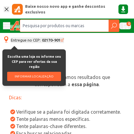
Baixe nosso novo app e ganhe descontos
exclusivos
0
Entregue no CEP:
02170-901
Escolha uma loja ou informe seu
CEP para ver ofertas da sua
região
oops, não encontramos resultados que
INFORMAR LOCALIZAÇÃO
correspondam a
essa página
.
Dicas:
Verifique se a palavra foi digitada corretamente.
Tente palavras menos específicas.
Tente palavras-chave diferentes.
Faça buscas relacionadas.