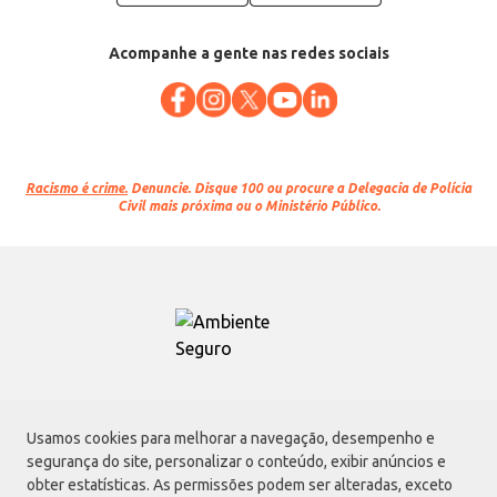
Acompanhe a gente nas redes sociais
Racismo é crime.
Denuncie. Disque 100 ou procure a Delegacia de Polícia
Civil mais próxima ou o Ministério Público.
Atacadão S.A.
Usamos cookies para melhorar a navegação, desempenho e
Avenida Morvan Dias de Figueiredo, 6169, Vila Maria, São Paulo - SP | CEP
segurança do site, personalizar o conteúdo, exibir anúncios e
02170-901 | CNPJ: 75.315.333/0001-09
obter estatísticas. As permissões podem ser alteradas, exceto