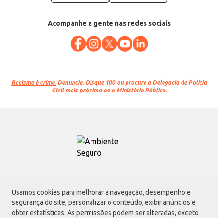
Acompanhe a gente nas redes sociais
Racismo é crime.
Denuncie. Disque 100 ou procure a Delegacia de Polícia
Civil mais próxima ou o Ministério Público.
Atacadão S.A.
Usamos cookies para melhorar a navegação, desempenho e
Avenida Morvan Dias de Figueiredo, 6169, Vila Maria, São Paulo - SP | CEP
segurança do site, personalizar o conteúdo, exibir anúncios e
02170-901 | CNPJ: 75.315.333/0001-09
obter estatísticas. As permissões podem ser alteradas, exceto