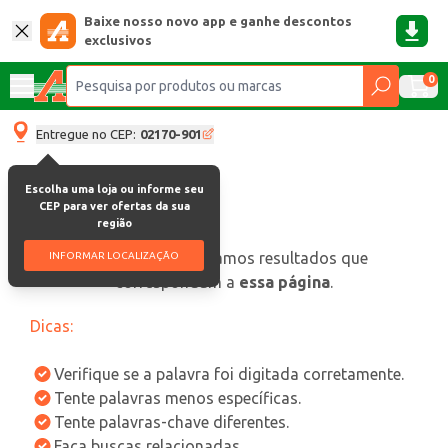
Baixe nosso novo app e ganhe descontos
exclusivos
0
Entregue no CEP:
02170-901
Escolha uma loja ou informe seu
CEP para ver ofertas da sua
região
oops, não encontramos resultados que
INFORMAR LOCALIZAÇÃO
correspondam a
essa página
.
Dicas:
Verifique se a palavra foi digitada corretamente.
Tente palavras menos específicas.
Tente palavras-chave diferentes.
Faça buscas relacionadas.