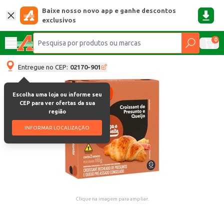
Baixe nosso novo app e ganhe descontos
exclusivos
0
Entregue no CEP:
02170-901
Escolha uma loja ou informe seu
CEP para ver ofertas da sua
região
INFORMAR LOCALIZAÇÃO
Clique na imagem para ampliar.