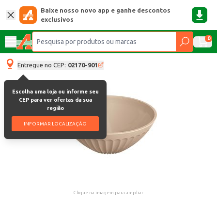
Baixe nosso novo app e ganhe descontos
exclusivos
0
Entregue no CEP:
02170-901
Escolha uma loja ou informe seu
CEP para ver ofertas da sua
região
INFORMAR LOCALIZAÇÃO
Clique na imagem para ampliar.