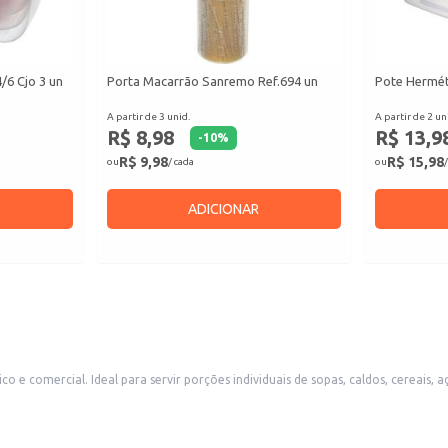
6 Cjo 3 un
Porta Macarrão Sanremo Ref.694 un
Pote Herméti
A partir de 3 unid.
A partir de 2 un
R$ 8,98
R$ 13,9
-
10
%
R$ 9,98
R$ 15,98
ou
/ cada
ou
/
ADICIONAR
 e comercial. Ideal para servir porções individuais de sopas, caldos, cereais,
aurantes e lanchonetes.