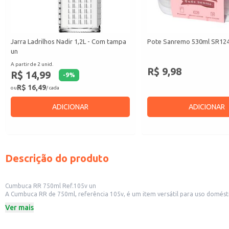
Jarra Ladrilhos Nadir 1,2L - Com tampa
Pote Sanremo 530ml SR124/
un
A partir de 2 unid.
R$ 9,98
R$ 14,99
-
9
%
R$ 16,49
ou
/ cada
ADICIONAR
ADICIONAR
Descrição do produto
Cumbuca RR 750ml Ref.105v un
A Cumbuca RR de 750ml, referência 105v, é um item versátil para uso doméstico
diversas necessidades, desde o uso diário em casa até o atendimento em rest
Ver mais
Dicas de Uso:
Sirva sopas e caldos em porções individuais.
Utilize para servir cereais com leite ou iogurte.