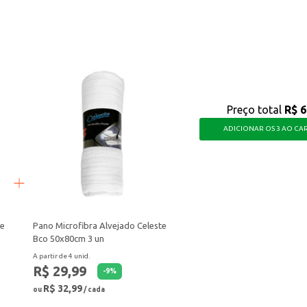
es, oferecendo uma forma simples e funcional de servir suas refeições.
Preço total
R$ 6
ADICIONAR OS 3 AO CA
te
Pano Microfibra Alvejado Celeste
Bco 50x80cm 3 un
A partir de 4 unid.
R$ 29,99
-
9
%
R$ 32,99
ou
/ cada