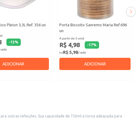
co Pleion 3,3L Ref. 356 un
Porta Biscoito Sanremo Maria Ref.696
un
id.
A partir de 3 unid.
8
-
13
%
R$ 4,98
-
17
%
 cada
R$ 5,98
ou
/ cada
ADICIONAR
ADICIONAR
 açaí e outras refeições. Sua capacidade de 750ml a torna adequada para