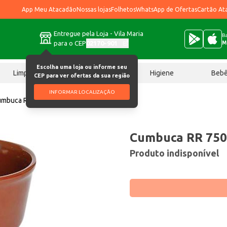
App Meu Atacadão
Nossas lojas
Folhetos
WhatsApp de Ofertas
Cartão At
Entregue pela Loja - Vila Maria
Ba
para o CEP
02170-901
M
Escolha uma loja ou informe seu
Limpeza
Chocolates
Higiene
Beb
CEP para ver ofertas da sua região
INFORMAR LOCALIZAÇÃO
mbuca RR 750ml Ref.105v un
Cumbuca RR 750
Produto indisponível