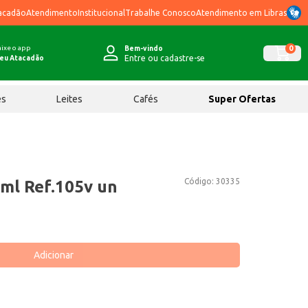
acadão
Atendimento
Institucional
Trabalhe Conosco
Atendimento em Libras
ixe o app
0
Bem-vindo
Entre ou cadastre-se
eu Atacadão
ês
Leites
Cafés
Super Ofertas
Código:
30335
ml Ref.105v un
Adicionar