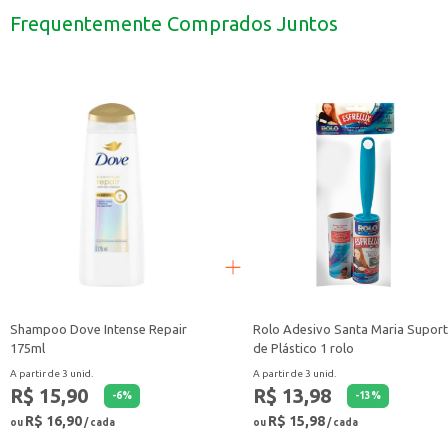
Ideal para açaí e outras sobremesas.
Frequentemente Comprados Juntos
Perfeita para uso em restaurantes, lanchonetes e buffets.
A Cumbuca RR 750ml é uma solução prática e eficiente para diversas aplicaçõ
Shampoo Dove Intense Repair
Rolo Adesivo Santa Maria Supor
175ml
de Plástico 1 rolo
A partir de 3 unid.
A partir de 3 unid.
R$ 15,90
R$ 13,98
-
6
%
-
13
%
R$ 16,90
R$ 15,98
ou
/ cada
ou
/ cada