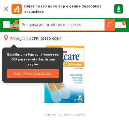
Baixe nosso novo app e ganhe descontos
exclusivos
0
Entregue no CEP:
02170-901
Escolha uma loja ou informe seu
CEP para ver ofertas da sua
região
INFORMAR LOCALIZAÇÃO
Clique na imagem para ampliar.