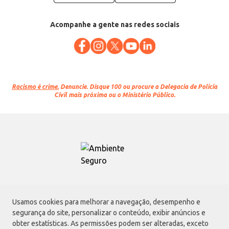
Acompanhe a gente nas redes sociais
Racismo é crime.
Denuncie. Disque 100 ou procure a Delegacia de Polícia
Civil mais próxima ou o Ministério Público.
Atacadão S.A.
Usamos cookies para melhorar a navegação, desempenho e
Avenida Morvan Dias de Figueiredo, 6169, Vila Maria, São Paulo - SP | CEP
segurança do site, personalizar o conteúdo, exibir anúncios e
02170-901 | CNPJ: 75.315.333/0001-09
obter estatísticas. As permissões podem ser alteradas, exceto