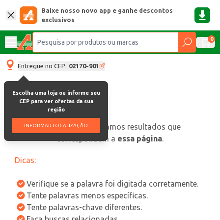
Baixe nosso novo app e ganhe descontos
exclusivos
0
Entregue no CEP:
02170-901
Escolha uma loja ou informe seu
CEP para ver ofertas da sua
região
oops, não encontramos resultados que
INFORMAR LOCALIZAÇÃO
correspondam a
essa página
.
Dicas:
Verifique se a palavra foi digitada corretamente.
Tente palavras menos específicas.
Tente palavras-chave diferentes.
Faça buscas relacionadas.