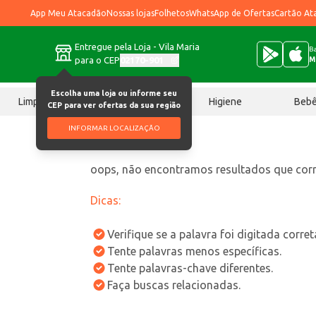
App Meu Atacadão
Nossas lojas
Folhetos
WhatsApp de Ofertas
Cartão At
Entregue pela Loja - Vila Maria
Ba
para o CEP
02170-901
M
Escolha uma loja ou informe seu
Limpeza
Chocolates
Higiene
Beb
CEP para ver ofertas da sua região
INFORMAR LOCALIZAÇÃO
oops, não encontramos resultados que co
Dicas:
Verifique se a palavra foi digitada corre
Tente palavras menos específicas.
Tente palavras-chave diferentes.
Faça buscas relacionadas.