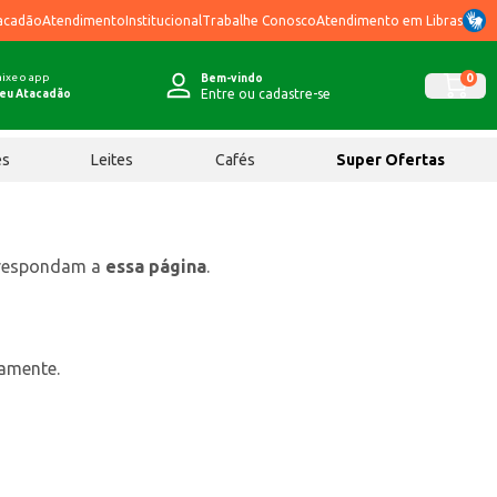
acadão
Atendimento
Institucional
Trabalhe Conosco
Atendimento em Libras
ixe o app
0
Bem-vindo
Entre ou cadastre-se
eu Atacadão
ês
Leites
Cafés
Super Ofertas
rrespondam a
essa página
.
tamente.