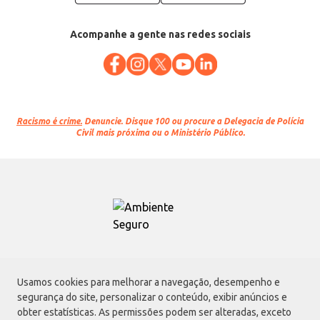
Acompanhe a gente nas redes sociais
Racismo é crime.
Denuncie. Disque 100 ou procure a Delegacia de Polícia
Civil mais próxima ou o Ministério Público.
Atacadão S.A.
Usamos cookies para melhorar a navegação, desempenho e
Avenida Morvan Dias de Figueiredo, 6169, Vila Maria, São Paulo - SP | CEP
segurança do site, personalizar o conteúdo, exibir anúncios e
02170-901 | CNPJ: 75.315.333/0001-09
obter estatísticas. As permissões podem ser alteradas, exceto