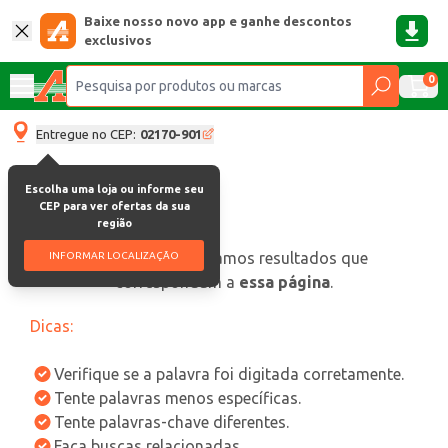
Baixe nosso novo app e ganhe descontos
exclusivos
0
Entregue no CEP:
02170-901
Escolha uma loja ou informe seu
CEP para ver ofertas da sua
região
oops, não encontramos resultados que
INFORMAR LOCALIZAÇÃO
correspondam a
essa página
.
Dicas:
Verifique se a palavra foi digitada corretamente.
Tente palavras menos específicas.
Tente palavras-chave diferentes.
Faça buscas relacionadas.