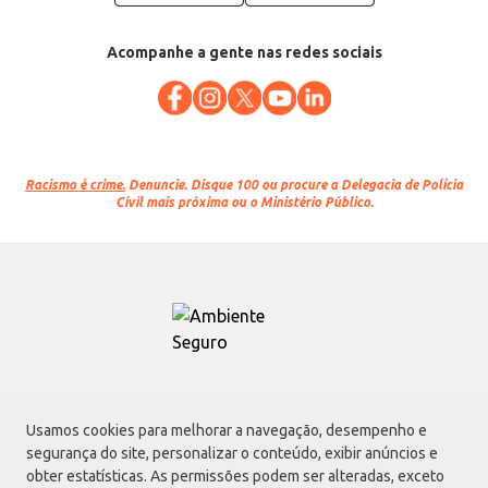
Acompanhe a gente nas redes sociais
Racismo é crime.
Denuncie. Disque 100 ou procure a Delegacia de Polícia
Civil mais próxima ou o Ministério Público.
Atacadão S.A.
Usamos cookies para melhorar a navegação, desempenho e
Avenida Morvan Dias de Figueiredo, 6169, Vila Maria, São Paulo - SP | CEP
segurança do site, personalizar o conteúdo, exibir anúncios e
02170-901 | CNPJ: 75.315.333/0001-09
obter estatísticas. As permissões podem ser alteradas, exceto