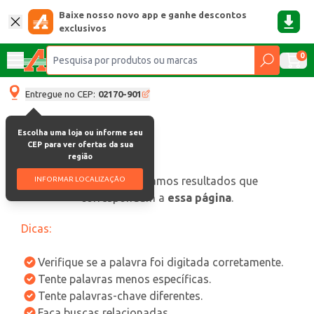
Baixe nosso novo app e ganhe descontos
exclusivos
0
Entregue no CEP:
02170-901
Escolha uma loja ou informe seu
CEP para ver ofertas da sua
região
oops, não encontramos resultados que
INFORMAR LOCALIZAÇÃO
correspondam a
essa página
.
Dicas:
Verifique se a palavra foi digitada corretamente.
Tente palavras menos específicas.
Tente palavras-chave diferentes.
Faça buscas relacionadas.