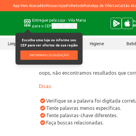
App Meu Atacadão
Nossas lojas
Folhetos
WhatsApp de Ofertas
Cartão At
Entregue pela Loja - Vila Maria
Ba
para o CEP
02170-901
M
Escolha uma loja ou informe seu
Limpeza
Chocolates
Higiene
Beb
CEP para ver ofertas da sua região
INFORMAR LOCALIZAÇÃO
oops, não encontramos resultados que co
Dicas:
Verifique se a palavra foi digitada corre
Tente palavras menos específicas.
Tente palavras-chave diferentes.
Faça buscas relacionadas.