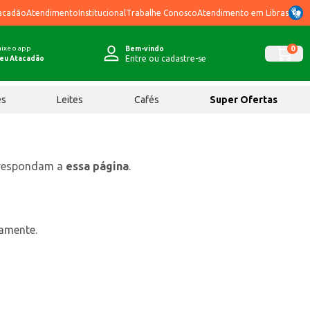
acadão
Atendimento
Institucional
Trabalhe Conosco
Atendimento em Libras
ixe o app
0
Bem-vindo
Entre ou cadastre-se
eu Atacadão
ês
Leites
Cafés
Super Ofertas
rrespondam a
essa página
.
tamente.