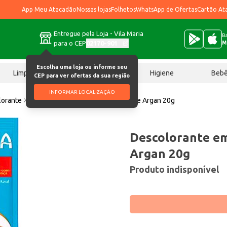
App Meu Atacadão
Nossas lojas
Folhetos
WhatsApp de Ofertas
Cartão At
Entregue pela Loja - Vila Maria
Ba
para o CEP
02170-901
M
Escolha uma loja ou informe seu
Limpeza
Chocolates
Higiene
Beb
CEP para ver ofertas da sua região
INFORMAR LOCALIZAÇÃO
lorante
Descolorante em Pó Márcia Óleo de Argan 20g
Descolorante em
Argan 20g
Produto indisponível