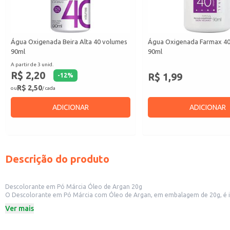
Água Oxigenada Beira Alta 40 volumes
Água Oxigenada Farmax 40
90ml
90ml
A partir de 3 unid.
R$ 2,20
R$ 1,99
-
12
%
R$ 2,50
ou
/ cada
ADICIONAR
ADICIONAR
Descrição do produto
Descolorante em Pó Márcia Óleo de Argan 20g
O Descolorante em Pó Márcia com Óleo de Argan, em embalagem de 20g, é ide
hidratantes e nutritivas, que ajudam a proteger os fios durante o processo d
Ver mais
Este produto é indicado para uso doméstico e pode ser utilizado para descol
Dicas de Uso:
Siga as instruções de uso presentes na embalagem para obter os melhores re