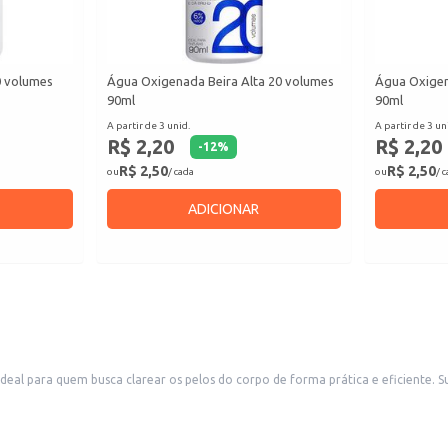
 volumes
Água Oxigenada Beira Alta 20 volumes
Água Oxigen
90ml
90ml
A partir de 3 unid.
A partir de 3 un
R$ 2,20
R$ 2,20
-
12
%
R$ 2,50
R$ 2,50
ou
/ cada
ou
/ 
ADICIONAR
al para quem busca clarear os pelos do corpo de forma prática e eficiente. 
e descoloração.
orir pelos em diversas áreas do corpo, como braços, pernas e buço.
sultados.