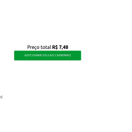
a compatibilidade do produto com a pele e o cabelo.
bter uma consistência homogênea.
ejada com cuidado e praticidade, garantindo um resultado satisfatório para re
Preço total
R$ 7,48
ADICIONAR OS 2 AO CARRINHO
ml