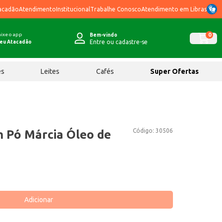
acadão
Atendimento
Institucional
Trabalhe Conosco
Atendimento em Libras
ixe o app
0
Bem-vindo
Entre ou cadastre-se
eu Atacadão
ês
Leites
Cafés
Super Ofertas
Código:
30506
 Pó Márcia Óleo de
Adicionar