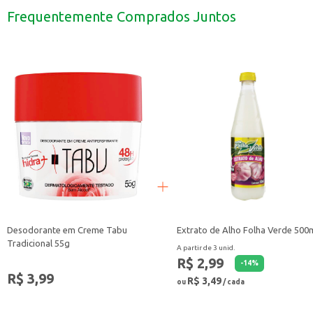
Recomenda-se realizar um teste de mecha antes da aplicação para verificar 
Frequentemente Comprados Juntos
Misture o descolorante com a água oxigenada indicada na embalagem até o
Com o Descolorante em Pó Márcia Óleo de Argan, você conquista a clareza des
Desodorante em Creme Tabu
Extrato de Alho Folha Verde 500
Tradicional 55g
A partir de 3 unid.
R$ 2,99
-
14
%
R$ 3,99
R$ 3,49
ou
/ cada