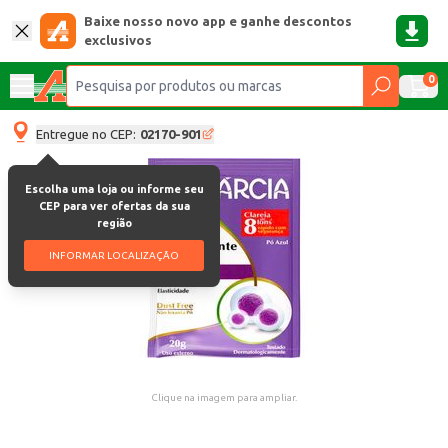
Baixe nosso novo app e ganhe descontos
exclusivos
0
Entregue no CEP:
02170-901
Escolha uma loja ou informe seu
CEP para ver ofertas da sua
região
INFORMAR LOCALIZAÇÃO
Clique na imagem para ampliar.