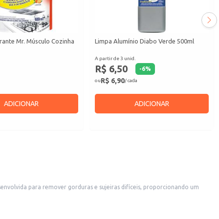
ante Mr. Músculo Cozinha
Limpa Alumínio Diabo Verde 500ml
A partir de 3 unid.
R$ 6,50
-
6
%
R$ 6,90
ou
/ cada
ADICIONAR
ADICIONAR
envolvida para remover gorduras e sujeiras difíceis, proporcionando um