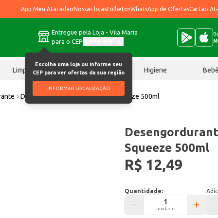
App Meu Atacadão
Nossas lojas
Folhetos
WhatsApp de Ofertas
Cartão At
Entregue pela Loja - Vila Maria
Ba
para o CEP
02170-901
M
Escolha uma loja ou informe seu
Limpeza
Chocolates
Higiene
Beb
CEP para ver ofertas da sua região
INFORMAR LOCALIZAÇÃO
rante
Desengordurante Cif Cozinha Squeeze 500ml
Desengordurante
Squeeze 500ml
R$ 12,49
Quantidade:
Adic
unidade