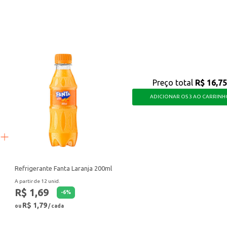
cil e rápida, garantindo um ambiente mais higiênico e agradável para você e s
Preço total
R$ 16,75
ADICIONAR OS 3 AO CARRINH
Refrigerante Fanta Laranja 200ml
A partir de 12 unid.
R$ 1,69
-
6
%
R$ 1,79
ou
/ cada