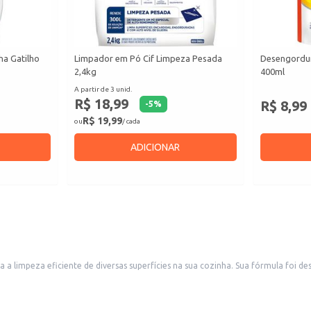
ha Gatilho
Limpador em Pó Cif Limpeza Pesada
Desengordur
2,4kg
400ml
A partir de 3 unid.
R$ 18,99
R$ 8,99
-
5
%
R$ 19,99
ou
/ cada
ADICIONAR
limpeza eficiente de diversas superfícies na sua cozinha. Sua fórmula foi des