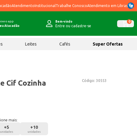
acadão
Atendimento
Institucional
Trabalhe Conosco
Atendimento em Libras
ixe o app
0
Bem-vindo
Entre ou cadastre-se
eu Atacadão
ês
Leites
Cafés
Super Ofertas
Código:
30553
 Cif Cozinha
ione mais:
+
5
+
10
unidades
unidades