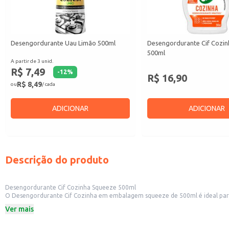
Desengordurante Uau Limão 500ml
Desengordurante Cif Cozin
500ml
A partir de 3 unid.
R$ 7,49
-
12
%
R$ 16,90
R$ 8,49
ou
/ cada
ADICIONAR
ADICIONAR
Descrição do produto
Desengordurante Cif Cozinha Squeeze 500ml
O Desengordurante Cif Cozinha em embalagem squeeze de 500ml é ideal para a 
ambiente limpo e agradável.
Ver mais
Este produto é indicado para:
Uso doméstico em cozinhas.
Limpeza de fogões, pias, azulejos e outras superfícies laváveis.