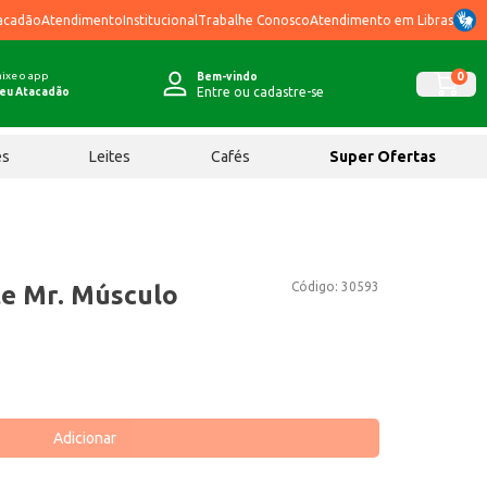
acadão
Atendimento
Institucional
Trabalhe Conosco
Atendimento em Libras
ixe o app
0
Bem-vindo
Entre ou cadastre-se
eu Atacadão
ês
Leites
Cafés
Super Ofertas
Código:
30593
e Mr. Músculo
Adicionar