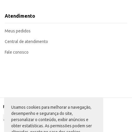
Remova a sujeira com um pano úmido ou esponja.
Enxágue, se necessário.
Com o Desengordurante Mr. Músculo Cozinha, a limpeza da sua cozinha se tor
Atendimento
Meus pedidos
Central de atendimento
Fale conosco
Formas de pagamento
Usamos cookies para melhorar a navegação,
desempenho e segurança do site,
personalizar o conteúdo, exibir anúncios e
obter estatísticas. As permissões podem ser