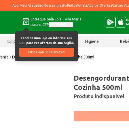
App Meu Atacadão
Nossas lojas
Folhetos
WhatsApp de Ofertas
Cartão At
Entregue pela Loja - Vila Maria
Ba
para o CEP
02170-901
M
Escolha uma loja ou informe seu
Limpeza
Chocolates
Higiene
Beb
CEP para ver ofertas da sua região
INFORMAR LOCALIZAÇÃO
rante
Desengordurante Mr. Músculo Cozinha 500ml
Desengordurant
Cozinha 500ml
Produto indisponível