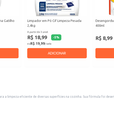
ha Gatilho
Limpador em Pó Cif Limpeza Pesada
Desengordur
2,4kg
400ml
A partir de 3 unid.
R$ 18,99
R$ 8,99
-
5
%
R$ 19,99
ou
/ cada
ADICIONAR
 limpeza eficiente de diversas superfícies na cozinha. Sua fórmula foi desenv
ozinha limpa e com aspecto agradável.