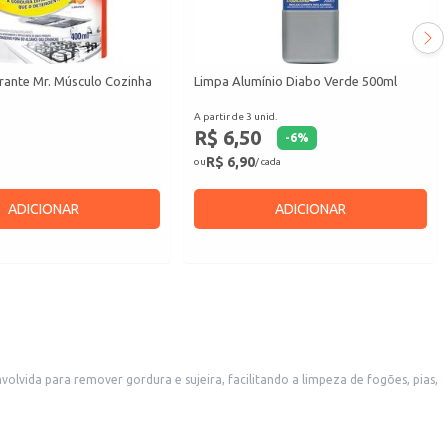
ante Mr. Músculo Cozinha
Limpa Alumínio Diabo Verde 500ml
A partir de 3 unid.
R$ 6,50
-
6
%
R$ 6,90
ou
/ cada
ADICIONAR
ADICIONAR
olvida para remover gordura e sujeira, facilitando a limpeza de fogões, pias,