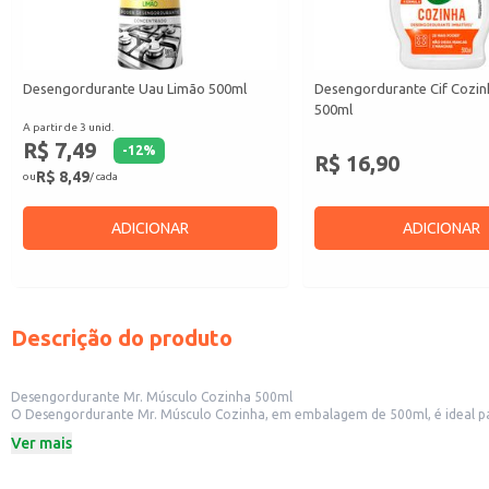
Desengordurante Uau Limão 500ml
Desengordurante Cif Cozin
500ml
A partir de 3 unid.
R$ 7,49
-
12
%
R$ 16,90
R$ 8,49
ou
/ cada
ADICIONAR
ADICIONAR
Descrição do produto
Desengordurante Mr. Músculo Cozinha 500ml
O Desengordurante Mr. Músculo Cozinha, em embalagem de 500ml, é ideal para a
azulejos e outras áreas. Este produto é uma solução prática para manter a c
Ver mais
Dicas de Uso:
Aplique o produto diretamente sobre a superfície a ser limpa.
Deixe agir por alguns minutos para soltar a sujeira.