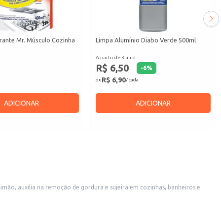
ante Mr. Músculo Cozinha
Limpa Alumínio Diabo Verde 500ml
A partir de 3 unid.
R$ 6,50
-
6
%
R$ 6,90
ou
/ cada
ADICIONAR
ADICIONAR
imão, auxilia na remoção de gordura e sujeira em cozinhas, banheiros e