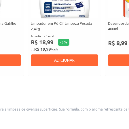
ha Gatilho
Limpador em Pó Cif Limpeza Pesada
Desengordur
2,4kg
400ml
A partir de 3 unid.
R$ 18,99
R$ 8,99
-
5
%
R$ 19,99
ou
/ cada
ADICIONAR
 a limpeza de diversas superfícies. Sua fórmula, com o aroma refrescante de l