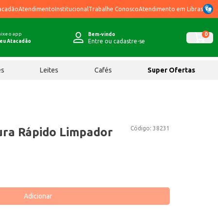
acadão
Atendimento
Institucional
Trabalhe Conosco
Atendimento em Libras
ixe o app
0
Bem-vindo
Entre ou cadastre-se
eu Atacadão
ês
Leites
Cafés
Super Ofertas
Código:
38231
ura Rápido Limpador
Adicionar