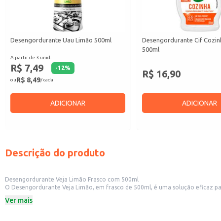
Desengordurante Uau Limão 500ml
Desengordurante Cif Cozin
500ml
A partir de 3 unid.
R$ 7,49
-
12
%
R$ 16,90
R$ 8,49
ou
/ cada
ADICIONAR
ADICIONAR
Descrição do produto
Desengordurante Veja Limão Frasco com 500ml
O Desengordurante Veja Limão, em frasco de 500ml, é uma solução eficaz para
outras áreas da casa ou estabelecimentos comerciais.
Ver mais
Ideal para limpeza de cozinhas, banheiros e outras áreas.
Remove gordura e sujeira com eficácia.
Frasco de 500ml para uso em diversos ambientes.