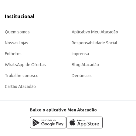
Institucional
esfregar.
Quem somos
Aplicativo Meu Atacadão
 contribuindo para a higiene e o bom funcionamento de sua casa ou negócio. S
Nossas lojas
Responsabilidade Social
Folhetos
Imprensa
WhatsApp de Ofertas
Blog Atacadão
Trabalhe conosco
Denúncias
Cartão Atacadão
Baixe o aplicativo Meu Atacadão