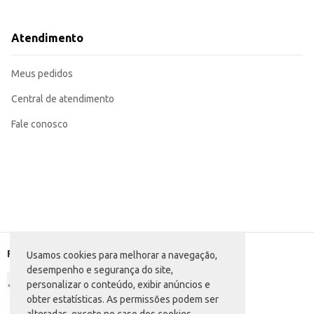
Aroma refrescante de limão.
Dicas de Uso:
Aplique o produto diretamente na superfície a ser limpa.
Atendimento
Utilize uma esponja ou pano para esfregar a área.
Enxágue com água em abundância após a limpeza.
Para manchas mais difíceis, deixe o produto agir por alguns minutos antes de 
Meus pedidos
O Desengordurante Veja Limão oferece praticidade e eficiência na limpeza,
a limpeza.
Central de atendimento
Fale conosco
Formas de pagamento
Usamos cookies para melhorar a navegação,
desempenho e segurança do site,
personalizar o conteúdo, exibir anúncios e
obter estatísticas. As permissões podem ser