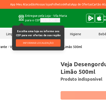
App Meu Atacadão
Nossas lojas
Folhetos
WhatsApp de Ofertas
Cartão At
Entregue pela Loja - Vila Maria
Ba
para o CEP
02170-901
M
Escolha uma loja ou informe seu
Limpeza
Chocolates
Higiene
Beb
CEP para ver ofertas da sua região
INFORMAR LOCALIZAÇÃO
rante
Veja Desengordura Rápido Limpador Limão 500ml
Veja Desengord
Limão 500ml
Produto indisponível