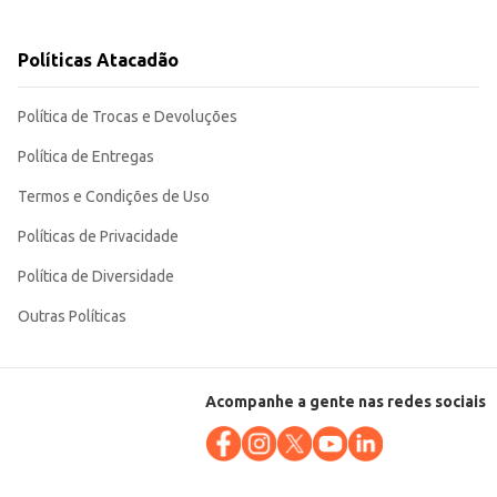
Políticas Atacadão
Política de Trocas e Devoluções
ua fórmula auxilia na remoção de gordura, deixando um aroma agradável após
Política de Entregas
Termos e Condições de Uso
Políticas de Privacidade
Política de Diversidade
Outras Políticas
Acompanhe a gente nas redes sociais