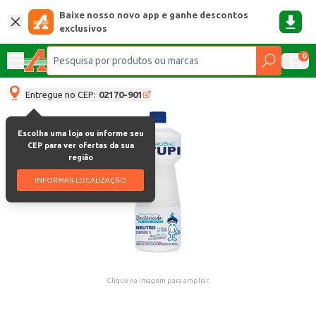
Baixe nosso novo app e ganhe descontos
exclusivos
0
Entregue no CEP:
02170-901
Escolha uma loja ou informe seu
CEP para ver ofertas da sua
região
INFORMAR LOCALIZAÇÃO
Clique na imagem para ampliar.