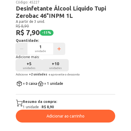
Código:
45227
Desinfetante Álcool Líquido Tupi
Zerobac 46°INPM 1L
A partir de 3 unid.
R$ 8,90
R$ 7,90
-
11
%
Quantidade:
unidade
Adicione mais:
+
5
+
10
unidades
unidades
Adicione
+
2
unidade
s
e aproveite o desconto
= 0 caixa
= 1 unidade
Resumo da compra:
1
unidade
·
R$ 8,90
Adicionar ao carrinho