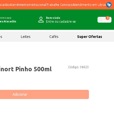
acadão
Atendimento
Institucional
Trabalhe Conosco
Atendimento em Libras
ixe o app
0
Bem-vindo
Entre ou cadastre-se
eu Atacadão
ês
Leites
Cafés
Super Ofertas
Código:
38623
inort Pinho 500ml
Adicionar