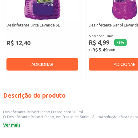
Desinfetante Urca Lavanda 5L
Desinfetante Sanol Lavand
A partir de 3 unid.
R$ 4,99
R$ 12,40
-
9
%
R$ 5,49
ou
/ cada
ADICIONAR
ADICIONAR
Descrição do produto
Desinfetante Brinort Pinho Frasco com 500ml
O Desinfetante Brinort Pinho, em frasco de 500ml, é uma solução eficaz para a limpeza e desinfecção de diversas superfícies. Sua fragrâ
diversos ambientes, contribuindo para a higiene e a saúde.
Ver mais
Dicas de uso:
Recomendado para uso em banheiros, cozinhas e outras áreas que necessitam
Adequado para limpeza de pisos, azulejos, bancadas e outras superfícies laváv