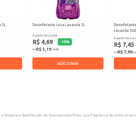
a 2L
Desinfetante Urca Lavanda 2L
Desinfetant
Lavanda 50
A partir de 3 unid.
A partir de 3 un
R$ 4,69
-
10
%
R$ 7,45
R$ 5,19
ou
/ cada
R$ 7,90
ou
/ 
ADICIONAR
ncia de pinho proporciona um ambiente mais agradável após a limpeza. Ideal para uso em
 de limpeza e desinfecção regular.
eis.