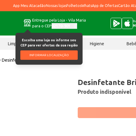
App Meu Atacadão
Nossas lojas
Folhetos
WhatsApp de Ofertas
Cartão At
Entregue pela Loja - Vila Maria
Ba
para o CEP
02170-901
M
Escolha uma loja ou informe seu
Limpeza
Chocolates
Higiene
Beb
CEP para ver ofertas da sua região
INFORMAR LOCALIZAÇÃO
Desinfetante Brinort Pinho 500ml
Desinfetante Br
Produto indisponível