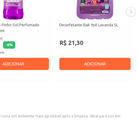
e Pinho Sol Perfumado
Desinfetante Bak Ypê Lavanda 5L
0ml
id.
R$ 21,30
-
6
%
cada
ADICIONAR
ADICIONAR