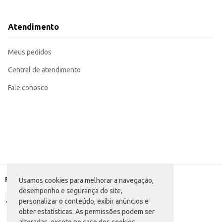
Pode ser utilizado em estabelecimentos comerciais como restaurantes, hotéis 
Também é uma opção prática para uso doméstico, garantindo a higiene da ca
Para revenda em supermercados, mercearias e lojas de produtos de limpeza.
Atendimento
O Desinfetante Brinort Pinho oferece praticidade e eficiência na limpeza, s
Marca: Brinort
Departamento: Limpeza
Meus pedidos
Categoria: Desinfetante sanitário
Conteúdo: 500ml
EAN: 69969937
Central de atendimento
Fale conosco
Formas de pagamento
Usamos cookies para melhorar a navegação,
desempenho e segurança do site,
personalizar o conteúdo, exibir anúncios e
obter estatísticas. As permissões podem ser