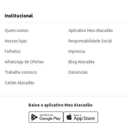
e escritórios.
sa.
Institucional
endo uma opção versátil para diferentes necessidades de higiene, tanto em amb
Quem somos
Aplicativo Meu Atacadão
Nossas lojas
Responsabilidade Social
Folhetos
Imprensa
WhatsApp de Ofertas
Blog Atacadão
Trabalhe conosco
Denúncias
Cartão Atacadão
Baixe o aplicativo Meu Atacadão