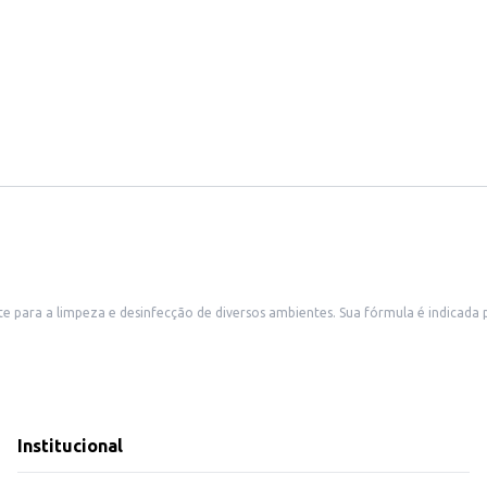
ua fórmula é indicada para uso em estabelecimentos comerciais, como restaurantes, escritórios e
tica para uso doméstico. A embalagem de 2 litros proporciona economia e praticidade para o consumidor.
ia da desinfecção.
am a higiene.
de maior circulação.
iferentes necessidades, contribuindo para um ambiente mais limpo e higiênico
Institucional