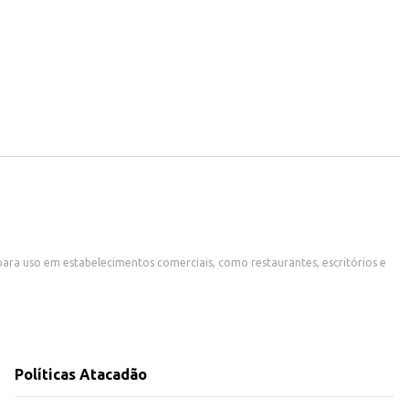
. Sua fragrância de eucalipto proporciona uma sensação refrescante após a
Políticas Atacadão