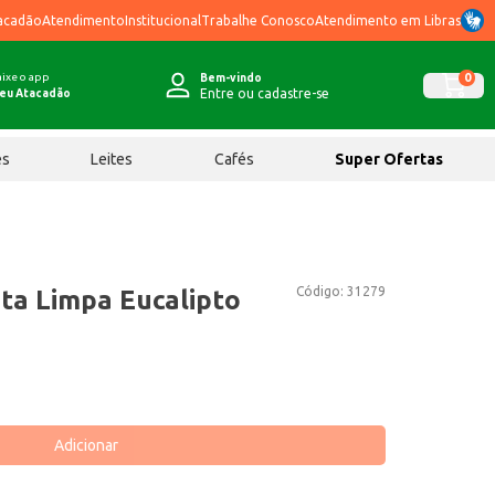
acadão
Atendimento
Institucional
Trabalhe Conosco
Atendimento em Libras
ixe o app
0
Bem-vindo
Entre ou cadastre-se
eu Atacadão
ês
Leites
Cafés
Super Ofertas
Código:
31279
ta Limpa Eucalipto
Adicionar