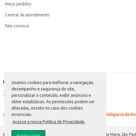
Meus pedidos
Categoria: Desinfetante sanitário
Conteúdo: 2L
EAN: 7896540900664
Central de atendimento
Fale conosco
Formas de pagamento
Usamos cookies para melhorar a navegação,
desempenho e segurança do site,
personalizar o conteúdo, exibir anúncios e
obter estatísticas. As permissões podem ser
alteradas, exceto no caso dos cookies
Racismo é crime.
Denuncie. Disque 100 ou procure a Delegacia de Polí
essenciais.
Acesse a nossa Política de Privacidade.
Atacadão S.A.
Avenida Morvan Dias de Figueiredo, 6169, Vila Maria, São Paul
Aceitar todos