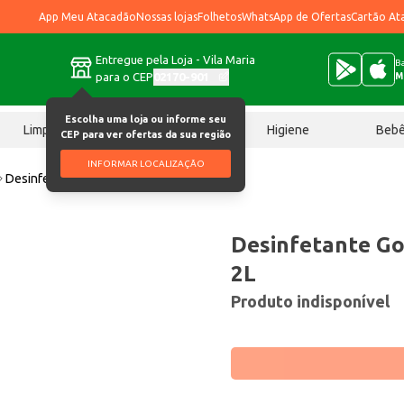
App Meu Atacadão
Nossas lojas
Folhetos
WhatsApp de Ofertas
Cartão At
Entregue pela Loja - Vila Maria
Ba
para o CEP
02170-901
M
Escolha uma loja ou informe seu
Limpeza
Chocolates
Higiene
Beb
CEP para ver ofertas da sua região
INFORMAR LOCALIZAÇÃO
Desinfetante Gota Limpa Eucalipto 2L
Desinfetante Go
2L
Produto indisponível