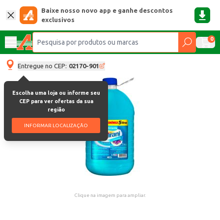
Baixe nosso novo app e ganhe descontos
exclusivos
0
Entregue no CEP:
02170-901
Escolha uma loja ou informe seu
CEP para ver ofertas da sua
região
INFORMAR LOCALIZAÇÃO
Clique na imagem para ampliar.