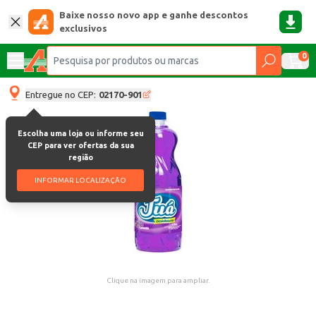
Baixe nosso novo app e ganhe descontos
exclusivos
0
Entregue no CEP:
02170-901
Escolha uma loja ou informe seu
CEP para ver ofertas da sua
região
INFORMAR LOCALIZAÇÃO
Clique na imagem para ampliar.