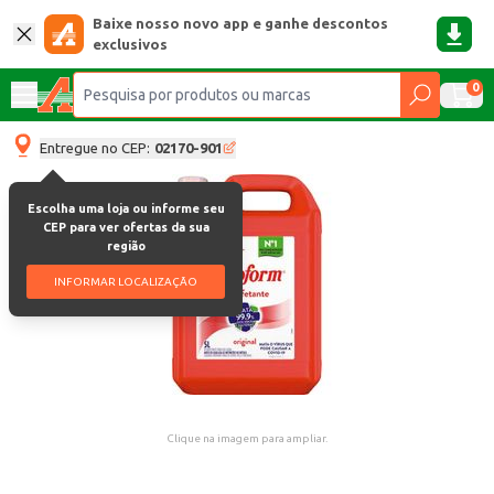
Baixe nosso novo app e ganhe descontos
exclusivos
0
Entregue no CEP:
02170-901
Escolha uma loja ou informe seu
CEP para ver ofertas da sua
região
INFORMAR LOCALIZAÇÃO
Clique na imagem para ampliar.