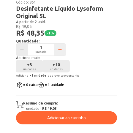
Código:
851
Desinfetante Líquido Lysoform
Original 5L
A partir de 2 unid.
R$ 49,05
R$ 48,35
-
1
%
Quantidade:
unidade
Adicione mais:
+
5
+
10
unidades
unidades
Adicione
+
1
unidade
e aproveite o desconto
= 0 caixa
= 1 unidade
Resumo da compra:
1
unidade
·
R$ 49,05
Adicionar ao carrinho