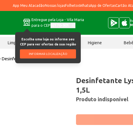
App Meu Atacadão
Nossas lojas
Folhetos
WhatsApp de Ofertas
Cartão At
Entregue pela Loja - Vila Maria
Ba
para o CEP
02170-901
M
Escolha uma loja ou informe seu
Limpeza
Chocolates
Higiene
Beb
CEP para ver ofertas da sua região
INFORMAR LOCALIZAÇÃO
Desinfetante Lysol Brisa da Manhã 1,5L
Desinfetante Ly
1,5L
Produto indisponível