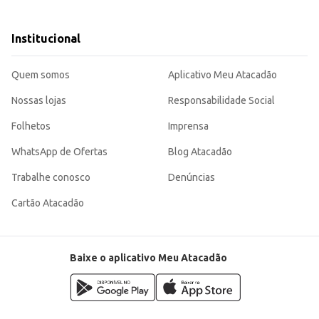
 áreas da casa.
mpeza.
raticidade de um frasco de 1,5L. Sua fragrância agradável contribui para uma experiência de limpeza mais
Institucional
Quem somos
Aplicativo Meu Atacadão
Nossas lojas
Responsabilidade Social
Folhetos
Imprensa
WhatsApp de Ofertas
Blog Atacadão
Trabalhe conosco
Denúncias
Cartão Atacadão
Baixe o aplicativo Meu Atacadão