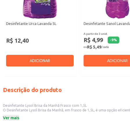
Desinfetante Urca Lavanda 5L
Desinfetante Sanol Lavand
A partir de 3 unid.
R$ 4,99
R$ 12,40
-
9
%
R$ 5,49
ou
/ cada
ADICIONAR
ADICIONAR
Descrição do produto
Desinfetante Lysol Brisa da Manhã Frasco com 1,5L
O Desinfetante Lysol Brisa da Manhã, em frasco de 1,5L, é uma opção eficien
loj
Ver mais
Dicas de Uso:
Dilua o produto conforme as instruções da embalagem para uso em pisos, sup
Ideal para limpeza e desinfecção em estabelecimentos comerciais, garantind