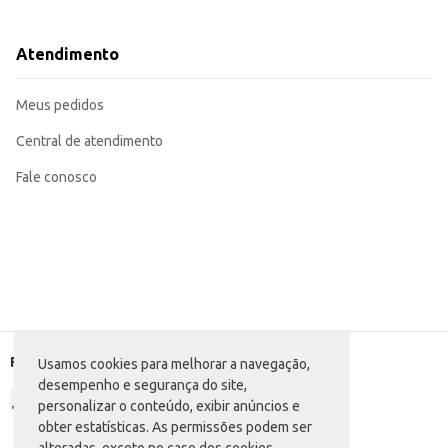
Recomendado para uso doméstico na limpeza de cozinhas, banheiros e outras
Sua fragrância suave de Brisa da Manhã deixa um aroma agradável após a li
O Desinfetante Lysol Brisa da Manhã oferece um bom custo-benefício, aliando eficácia na limpeza e desinfecção à p
Atendimento
refrescante.
Marca: Lysol
Departamento: Limpeza
Meus pedidos
Categoria: Desinfetante sanitário
Conteúdo: 1,5L
EAN: 7891035001338
Central de atendimento
Fale conosco
Formas de pagamento
Usamos cookies para melhorar a navegação,
desempenho e segurança do site,
personalizar o conteúdo, exibir anúncios e
obter estatísticas. As permissões podem ser