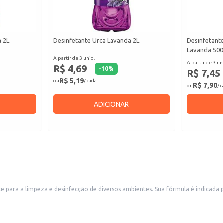
a 2L
Desinfetante Urca Lavanda 2L
Desinfetant
Lavanda 50
A partir de 3 unid.
A partir de 3 un
R$ 4,69
-
10
%
R$ 7,45
R$ 5,19
ou
/ cada
R$ 7,90
ou
/ 
ADICIONAR
te para a limpeza e desinfecção de diversos ambientes. Sua fórmula é indicada 
as, além de ser adequado para uso doméstico em casas e apartamentos. A embalagem de 1,5L oferece praticidade e economi
erfícies e banheiros.
o um ambiente mais higiênico.