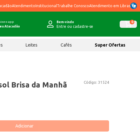
acadão
Atendimento
Institucional
Trabalhe Conosco
Atendimento em Libras
ixe o app
0
Bem-vindo
Entre ou cadastre-se
eu Atacadão
ês
Leites
Cafés
Super Ofertas
Código:
31524
sol Brisa da Manhã
Adicionar