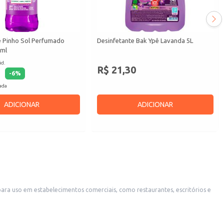
e Pinho Sol Perfumado
Desinfetante Bak Ypê Lavanda 5L
0ml
id.
R$ 21,30
-
6
%
cada
ADICIONAR
ADICIONAR
para uso em estabelecimentos comerciais, como restaurantes, escritórios e
a para quem busca um produto de limpeza eficaz em grandes quantidades.