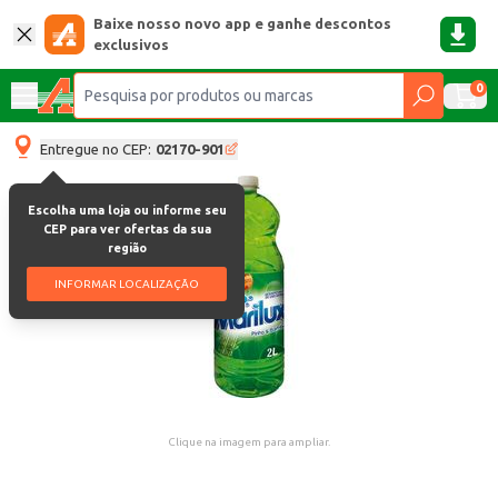
Baixe nosso novo app e ganhe descontos
exclusivos
0
Entregue no CEP:
02170-901
Escolha uma loja ou informe seu
CEP para ver ofertas da sua
região
INFORMAR LOCALIZAÇÃO
Clique na imagem para ampliar.