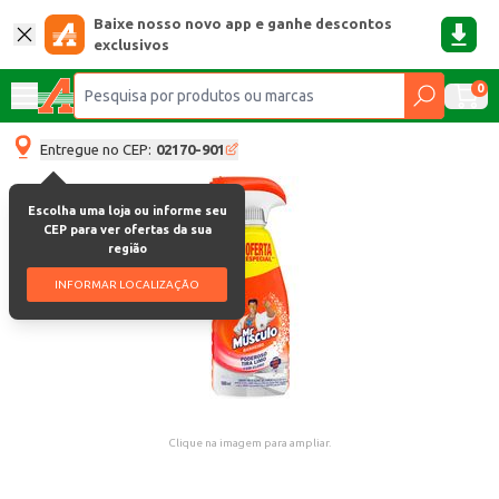
Baixe nosso novo app e ganhe descontos
exclusivos
0
Entregue no CEP:
02170-901
Escolha uma loja ou informe seu
CEP para ver ofertas da sua
região
INFORMAR LOCALIZAÇÃO
Clique na imagem para ampliar.