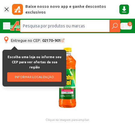
Baixe nosso novo app e ganhe descontos
exclusivos
0
Entregue no CEP:
02170-901
Escolha uma loja ou informe seu
CEP para ver ofertas da sua
região
INFORMAR LOCALIZAÇÃO
Clique na imagem para ampliar.