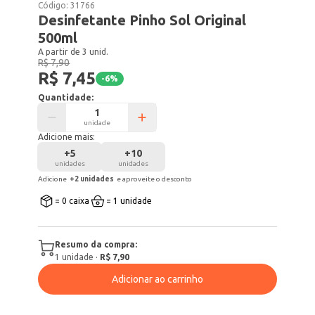
Código:
31766
Desinfetante Pinho Sol Original
500ml
A partir de 3 unid.
R$ 7,90
R$ 7,45
-
6
%
Quantidade:
unidade
Adicione mais:
+
5
+
10
unidades
unidades
Adicione
+
2
unidade
s
e aproveite o desconto
= 0 caixa
= 1 unidade
Resumo da compra:
1
unidade
·
R$ 7,90
Adicionar ao carrinho