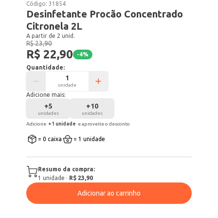
Código:
31854
Desinfetante Procão Concentrado
Citronela 2L
A partir de 2 unid.
R$ 23,90
R$ 22,90
-
4
%
Quantidade:
unidade
Adicione mais:
+
5
+
10
unidades
unidades
Adicione
+
1
unidade
e aproveite o desconto
= 0 caixa
= 1 unidade
Resumo da compra:
1
unidade
·
R$ 23,90
Adicionar ao carrinho