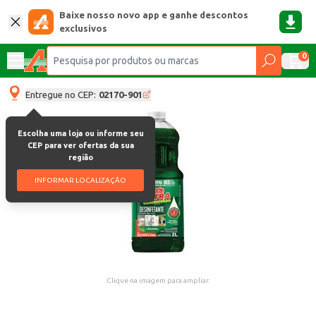
Baixe nosso novo app e ganhe descontos
exclusivos
0
Entregue no CEP:
02170-901
Escolha uma loja ou informe seu
CEP para ver ofertas da sua
região
INFORMAR LOCALIZAÇÃO
Clique na imagem para ampliar.