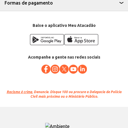
desinfecção e o agradável aroma da citronela.
Formas de pagamento
Baixe o aplicativo Meu Atacadão
Acompanhe a gente nas redes sociais
Racismo é crime.
Denuncie. Disque 100 ou procure a Delegacia de Polícia
Civil mais próxima ou o Ministério Público.