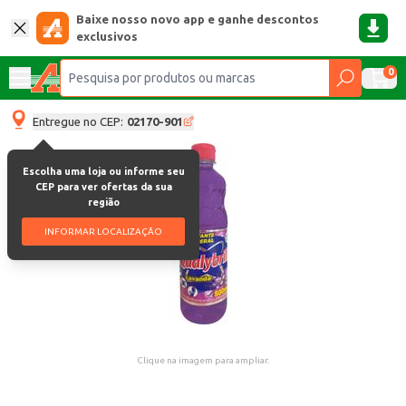
Baixe nosso novo app e ganhe descontos
exclusivos
0
Entregue no CEP:
02170-901
Escolha uma loja ou informe seu
CEP para ver ofertas da sua
região
INFORMAR LOCALIZAÇÃO
Clique na imagem para ampliar.