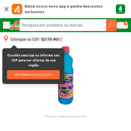
Baixe nosso novo app e ganhe descontos
exclusivos
0
Entregue no CEP:
02170-901
Escolha uma loja ou informe seu
CEP para ver ofertas da sua
região
INFORMAR LOCALIZAÇÃO
Clique na imagem para ampliar.