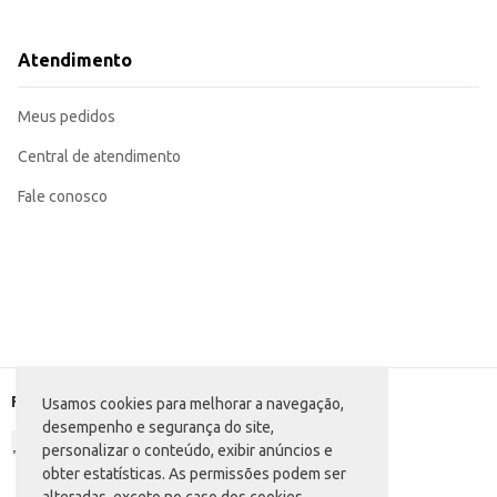
Dicas de Uso:
Aplique o produto diretamente na superfície a ser limpa.
Borrife uma quantidade suficiente para cobrir toda a área.
Atendimento
Deixe agir conforme as instruções da embalagem antes de enxaguar.
Para melhores resultados, utilize em conjunto com um pano ou esponja.
O Desinfetante Scotch-Brite oferece praticidade e eficiência na limpeza e 
Meus pedidos
a dia.
Central de atendimento
Fale conosco
Formas de pagamento
Usamos cookies para melhorar a navegação,
desempenho e segurança do site,
personalizar o conteúdo, exibir anúncios e
obter estatísticas. As permissões podem ser