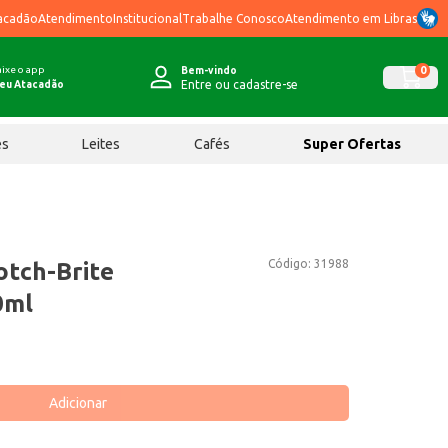
acadão
Atendimento
Institucional
Trabalhe Conosco
Atendimento em Libras
ixe o app
0
Bem-vindo
Entre ou cadastre-se
eu Atacadão
ês
Leites
Cafés
Super Ofertas
Código:
31988
otch-Brite
0ml
Adicionar