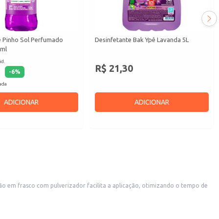
e Pinho Sol Perfumado
Desinfetante Bak Ypê Lavanda 5L
0ml
id.
R$ 21,30
-
6
%
cada
ADICIONAR
ADICIONAR
ção em frasco com pulverizador facilita a aplicação, otimizando o tempo de