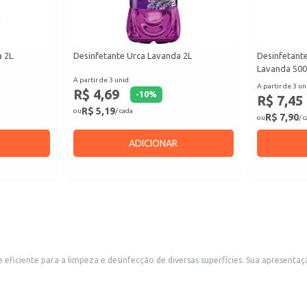
a 2L
Desinfetante Urca Lavanda 2L
Desinfetant
Lavanda 50
A partir de 3 unid.
A partir de 3 un
R$ 4,69
-
10
%
R$ 7,45
R$ 5,19
ou
/ cada
R$ 7,90
ou
/ 
ADICIONAR
 eficiente para a limpeza e desinfecção de diversas superfícies. Sua apresenta
nfecção.