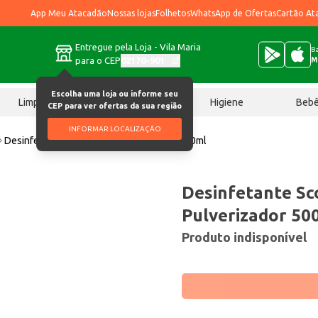
App Meu Atacadão
Nossas lojas
Folhetos
WhatsApp de Ofertas
Cartão At
Entregue pela Loja - Vila Maria
Ba
para o CEP
02170-901
M
Escolha uma loja ou informe seu
Limpeza
Chocolates
Higiene
Beb
CEP para ver ofertas da sua região
INFORMAR LOCALIZAÇÃO
Desinfetante Scotch Brite Pulverizador 500ml
Desinfetante Sc
Pulverizador 50
Produto indisponível