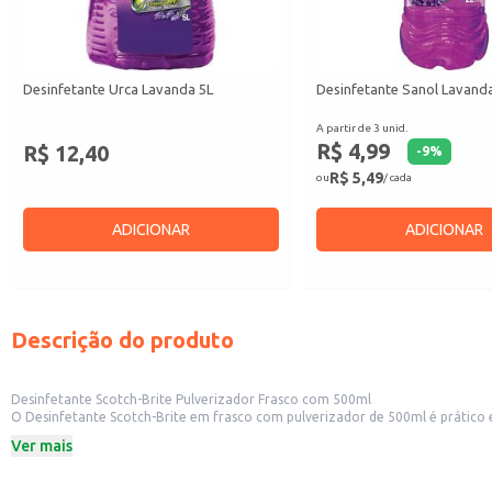
Desinfetante Urca Lavanda 5L
Desinfetante Sanol Lavand
A partir de 3 unid.
R$ 4,99
R$ 12,40
-
9
%
R$ 5,49
ou
/ cada
ADICIONAR
ADICIONAR
Descrição do produto
Desinfetante Scotch-Brite Pulverizador Frasco com 500ml
O Desinfetante Scotch-Brite em frasco com pulverizador de 500ml é prático e
limpeza.
Ver mais
Ideal para uso em cozinhas, banheiros e outras áreas que necessitam de desi
Formato prático para uso doméstico e em pequenos comércios.
Embalagem de 500ml.