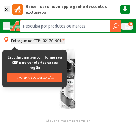
Baixe nosso novo app e ganhe descontos
exclusivos
0
Entregue no CEP:
02170-901
Escolha uma loja ou informe seu
CEP para ver ofertas da sua
região
INFORMAR LOCALIZAÇÃO
Clique na imagem para ampliar.