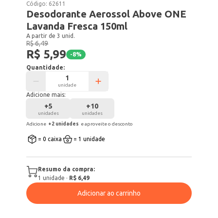
Código:
62611
Desodorante Aerossol Above ONE
Lavanda Fresca 150ml
A partir de 3 unid.
R$ 6,49
R$ 5,99
-
8
%
Quantidade:
unidade
Adicione mais:
+
5
+
10
unidades
unidades
Adicione
+
2
unidade
s
e aproveite o desconto
= 0 caixa
= 1 unidade
Resumo da compra:
1
unidade
·
R$ 6,49
Adicionar ao carrinho