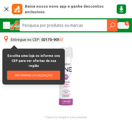
Baixe nosso novo app e ganhe descontos
exclusivos
0
Entregue no CEP:
02170-901
Escolha uma loja ou informe seu
CEP para ver ofertas da sua
região
INFORMAR LOCALIZAÇÃO
Clique na imagem para ampliar.