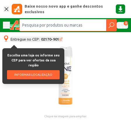
Baixe nosso novo app e ganhe descontos
exclusivos
0
Entregue no CEP:
02170-901
Escolha uma loja ou informe seu
CEP para ver ofertas da sua
região
INFORMAR LOCALIZAÇÃO
Clique na imagem para ampliar.