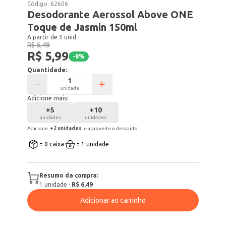
Código:
62606
Desodorante Aerossol Above ONE
Toque de Jasmin 150ml
A partir de 3 unid.
R$ 6,49
R$ 5,99
-
8
%
Quantidade:
unidade
Adicione mais:
+
5
+
10
unidades
unidades
Adicione
+
2
unidade
s
e aproveite o desconto
= 0 caixa
= 1 unidade
Resumo da compra:
1
unidade
·
R$ 6,49
Adicionar ao carrinho