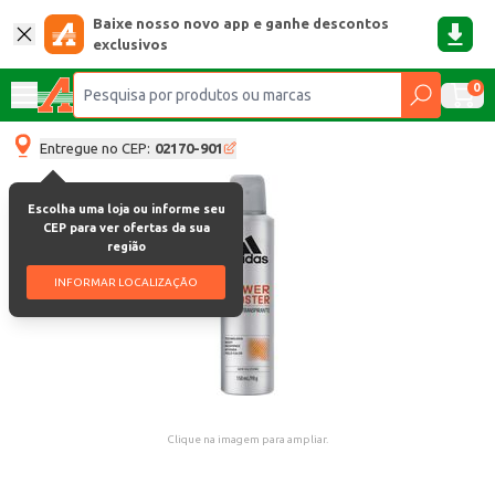
Baixe nosso novo app e ganhe descontos
exclusivos
0
Entregue no CEP:
02170-901
Escolha uma loja ou informe seu
CEP para ver ofertas da sua
região
INFORMAR LOCALIZAÇÃO
Clique na imagem para ampliar.