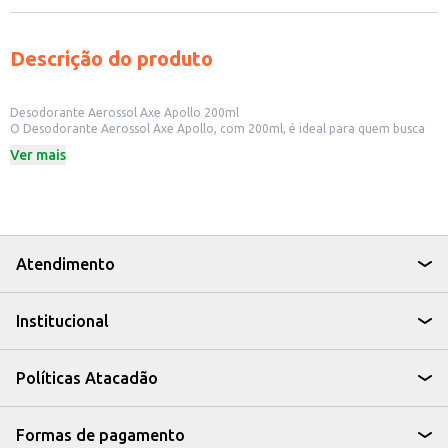
Descrição do produto
Desodorante Aerossol Axe Apollo 200ml
O Desodorante Aerossol Axe Apollo, com 200ml, é ideal para quem busca
proteção e uma fragrância marcante. Perfeito para uso diário, o
Ver mais
desodorante oferece proteção contra odores e proporciona uma sensação
de frescor ao longo do dia.
Dicas de Uso:
Aplique nas axilas limpas e secas, a uma distância de 15cm.
Use diariamente para uma proteção contínua.
Ideal para uso pessoal, para revenda em pequenos comércios ou para uso
em estabelecimentos como academias e salões de beleza.
Atendimento
Com o Desodorante Aerossol Axe Apollo, você garante proteção e uma
fragrância que te acompanha em todos os momentos.
Institucional
Políticas Atacadão
Formas de pagamento