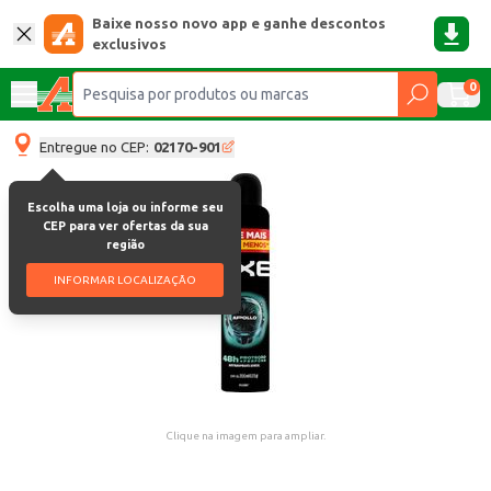
Baixe nosso novo app e ganhe descontos
exclusivos
0
Entregue no CEP:
02170-901
Escolha uma loja ou informe seu
CEP para ver ofertas da sua
região
INFORMAR LOCALIZAÇÃO
Clique na imagem para ampliar.