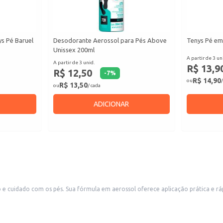
s Pé Baruel
Desodorante Aerossol para Pés Above
Tenys Pé em
Unissex 200ml
A partir de 3 un
A partir de 3 unid.
R$ 13,9
R$ 12,50
-
7
%
R$ 14,90
ou
/
R$ 13,50
ou
/ cada
ADICIONAR
e cuidado com os pés. Sua fórmula em aerossol oferece aplicação prática e rá
protegidos, auxiliando no controle de odores.