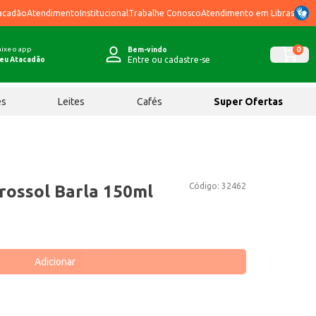
acadão
Atendimento
Institucional
Trabalhe Conosco
Atendimento em Libras
ixe o app
0
Bem-vindo
Entre ou cadastre-se
eu Atacadão
ês
Leites
Cafés
Super Ofertas
Código:
32462
ossol Barla 150ml
Adicionar