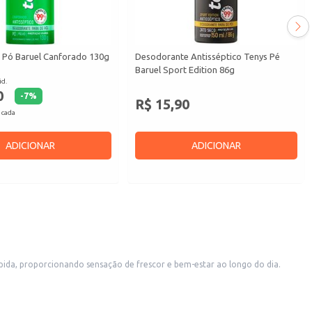
 Pó Baruel Canforado 130g
Desodorante Antisséptico Tenys Pé
Baruel Sport Edition 86g
id.
0
-
7
%
R$ 15,90
 cada
ADICIONAR
ADICIONAR
pida, proporcionando sensação de frescor e bem-estar ao longo do dia.