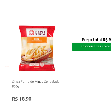
ção.
áveis, garantindo uma sensação agradável e duradoura.
Preço total
R$ 9
ADICIONAR OS 3 AO CA
Chipa Forno de Minas Congelada
800g
R$ 18,90