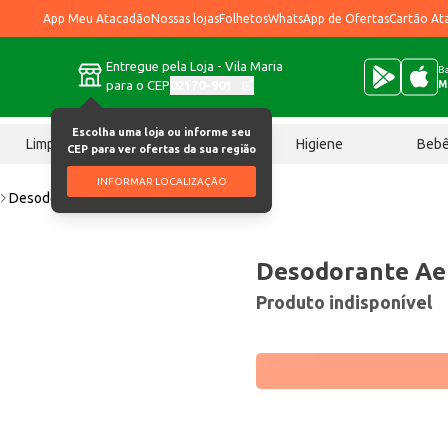
App Meu Atacadão
Nossas lojas
Folhetos
WhatsApp de Ofertas
Cartão At
Entregue pela Loja - Vila Maria
Ba
para o CEP
02170-901
M
Escolha uma loja ou informe seu
Limpeza
Chocolates
Higiene
Beb
CEP para ver ofertas da sua região
INFORMAR LOCALIZAÇÃO
Desodorante Aerossol Barla 150ml
Desodorante Aer
Produto indisponível