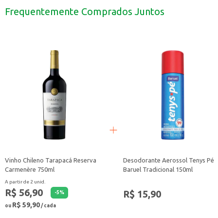
Ideal para quem trabalha em ambientes que exigem longos períodos em pé.
Frequentemente Comprados Juntos
Pode ser utilizado em atividades físicas para auxiliar no controle da transpira
Com o Desodorante Aerossol Barla, seus pés se mantêm protegidos e confort
Vinho Chileno Tarapacá Reserva
Desodorante Aerossol Tenys Pé
Carmenère 750ml
Baruel Tradicional 150ml
A partir de 2 unid.
R$ 56,90
R$ 15,90
-
5
%
R$ 59,90
ou
/ cada