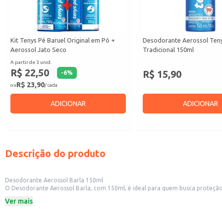
Kit Tenys Pé Baruel Original em Pó +
Desodorante Aerossol Teny
Aerossol Jato Seco
Tradicional 150ml
A partir de 3 unid.
R$ 22,50
R$ 15,90
-
6
%
R$ 23,90
ou
/ cada
ADICIONAR
ADICIONAR
Descrição do produto
Desodorante Aerossol Barla 150ml
O Desodorante Aerossol Barla, com 150ml, é ideal para quem busca proteção 
Perfeito para uso diário, o desodorante Barla ajuda a manter os pés secos e 
Ver mais
Dicas de Uso:
Aplique nos pés limpos e secos, a uma distância de aproximadamente 15cm.
Use diariamente para uma proteção contínua.