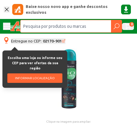
Baixe nosso novo app e ganhe descontos
exclusivos
0
Entregue no CEP:
02170-901
Escolha uma loja ou informe seu
CEP para ver ofertas da sua
região
INFORMAR LOCALIZAÇÃO
Clique na imagem para ampliar.