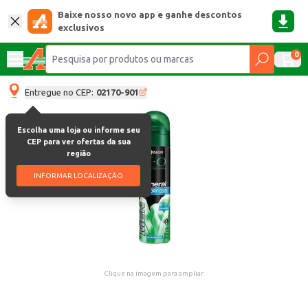
Baixe nosso novo app e ganhe descontos
exclusivos
0
Entregue no CEP:
02170-901
Escolha uma loja ou informe seu
CEP para ver ofertas da sua
região
INFORMAR LOCALIZAÇÃO
Clique na imagem para ampliar.