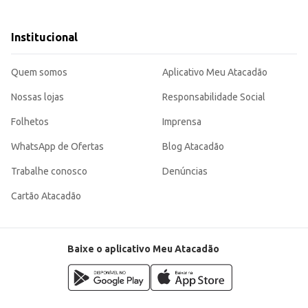
Institucional
e e proteção duradoura, sendo uma opção confiável para o seu dia a dia ou pa
Quem somos
Aplicativo Meu Atacadão
Nossas lojas
Responsabilidade Social
Folhetos
Imprensa
WhatsApp de Ofertas
Blog Atacadão
Trabalhe conosco
Denúncias
Cartão Atacadão
Baixe o aplicativo Meu Atacadão