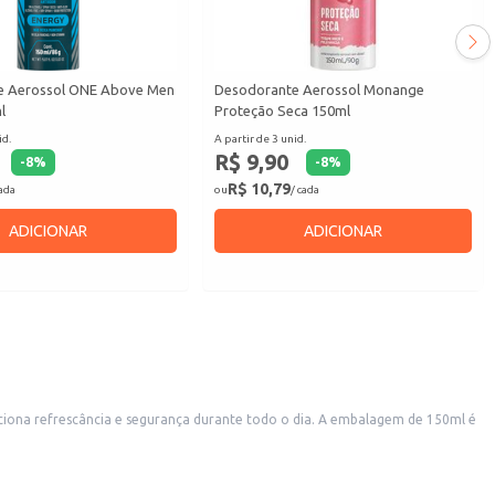
e Aerossol ONE Above Men
Desodorante Aerossol Monange
l
Proteção Seca 150ml
id.
A partir de 3 unid.
R$ 9,90
-
8
%
-
8
%
R$ 10,79
cada
ou
/ cada
ADICIONAR
ADICIONAR
rciona refrescância e segurança durante todo o dia. A embalagem de 150ml é