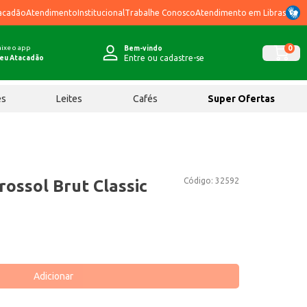
acadão
Atendimento
Institucional
Trabalhe Conosco
Atendimento em Libras
ixe o app
0
Bem-vindo
Entre ou cadastre-se
eu Atacadão
ês
Leites
Cafés
Super Ofertas
Código:
32592
ossol Brut Classic
Adicionar