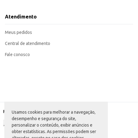
Dicas de Uso:
Agite bem antes de usar.
Aplique a uma distância de 15cm da axila.
Atendimento
Use em ambiente ventilado.
O Desodorante Aerossol Brut Classic proporciona a combinação de praticidad
Meus pedidos
Central de atendimento
Fale conosco
Formas de pagamento
Usamos cookies para melhorar a navegação,
desempenho e segurança do site,
personalizar o conteúdo, exibir anúncios e
obter estatísticas. As permissões podem ser