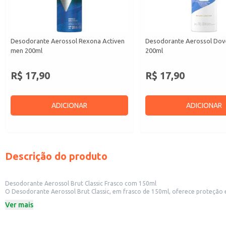
Desodorante Aerossol Rexona Activen
Desodorante Aerossol Dove
men 200ml
200ml
R$ 17,90
R$ 17,90
ADICIONAR
ADICIONAR
Descrição do produto
Desodorante Aerossol Brut Classic Frasco com 150ml
O Desodorante Aerossol Brut Classic, em frasco de 150ml, oferece proteção e
prática e eficiente para uso pessoal ou revenda em pequenos comércios.
Ver mais
Frasco com 150ml
Fragrância clássica Brut
Proteção eficaz contra o odor da transpiração