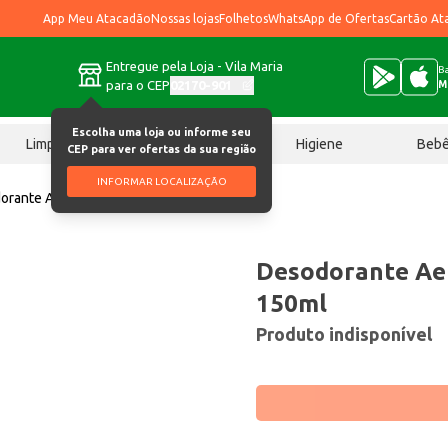
App Meu Atacadão
Nossas lojas
Folhetos
WhatsApp de Ofertas
Cartão At
Entregue pela Loja - Vila Maria
Ba
para o CEP
02170-901
M
Escolha uma loja ou informe seu
Limpeza
Chocolates
Higiene
Beb
CEP para ver ofertas da sua região
INFORMAR LOCALIZAÇÃO
orante Aerossol Brut Classic 150ml
Desodorante Aer
150ml
Produto indisponível