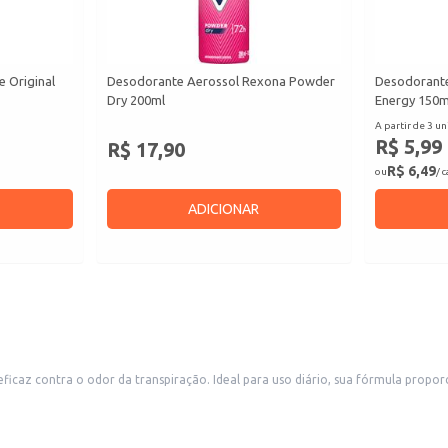
 Original
Desodorante Aerossol Rexona Powder
Desodorant
Dry 200ml
Energy 150m
A partir de 3 un
R$ 5,99
R$ 17,90
R$ 6,49
ou
/ 
ADICIONAR
ficaz contra o odor da transpiração. Ideal para uso diário, sua fórmula propo